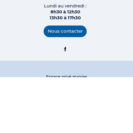
Lundi au vendredi :
8h30 à 12h30
13h30 à 17h
30
Nous contacter
Facebook
Espace privé mairies
Plan du site
Mentions légales
Modalités relatives aux cookies
Politique de confidentialité
Charte Facebook