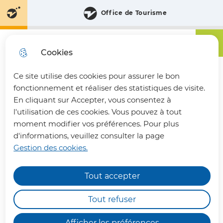
Aller
Aller au
Consulter
Office de Tourisme
Aller à la
au
contenu
le plan
recherche
menu
principal
du site
Menu principa
Menu
Communauté de Communes du Pays du Vermandois
Cookies
Ce site utilise des cookies pour assurer le bon
fermer 
fonctionnement et réaliser des statistiques de visite.
En cliquant sur Accepter, vous consentez à
l'utilisation de ces cookies. Vous pouvez à tout
Se connecter
moment modifier vos préférences. Pour plus
d'informations, veuillez consulter la page
Gestion des cookies.
Les champs suivis de
*
sont obligatoires
Tout accepter
INFOS PRATIQUES
Nom d'utilisateur
Les déchèteries intercommunales de Bohain-
Tout refuser
en-Vermandois, Joncourt et Vermand,
fonctionneront en horaires aménagés : de
7h00
Afficher les préférences