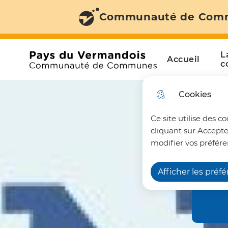
Communauté de Com
Aller au menu
Aller à la recherche
Aller au c
Menu principal
N
L
Accueil
a
Communauté de Communes du Pays du Vermando
c
v
Cookies
i
Ce site utilise des c
g
cliquant sur Accepte
a
modifier vos préfére
t
Afficher les préf
i
o
n