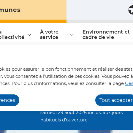
munes
ontenu principal
Consulter le plan du site
a
À votre
Environnement et
is
ollectivité
service
cadre de vie
Horaires aménagés
ookies pour assurer le bon fonctionnement et réaliser des stati
déchèteries
r, vous consentez à l'utilisation de ces cookies. Vous pouve
Les déchèteries intercommunales de
nces. Pour plus d'informations, veuillez consulter la page
Ges
Bohain-en-Vermandois, Joncourt et
Vermand, fonctionneront en horaires
érences
Tout accepter
aménagés : de 7h00 à 13h45, jusqu'au
samedi 29 août 2026 inclus, aux jours
habituels d'ouverture.