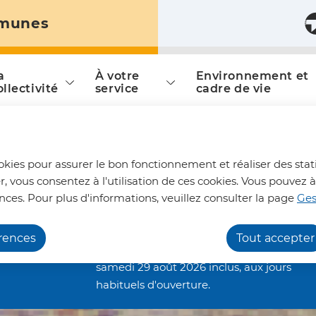
munes
ontenu principal
Consulter le plan du site
a
À votre
Environnement et
is
ollectivité
service
cadre de vie
Horaires aménagés
ookies pour assurer le bon fonctionnement et réaliser des stati
déchèteries
r, vous consentez à l'utilisation de ces cookies. Vous pouve
Les déchèteries intercommunales de
nces. Pour plus d'informations, veuillez consulter la page
Ges
Bohain-en-Vermandois, Joncourt et
Vermand, fonctionneront en horaires
érences
Tout accepter
aménagés : de 7h00 à 13h45, jusqu'au
samedi 29 août 2026 inclus, aux jours
habituels d'ouverture.