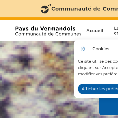
Communauté de Com
Aller au menu
Aller à la recherche
Aller au c
Menu principal
N
L
Accueil
a
Communauté de Communes du Pays du Vermando
c
v
Cookies
i
Ce site utilise des c
g
cliquant sur Accepte
a
modifier vos préfére
t
Afficher les préf
i
o
n