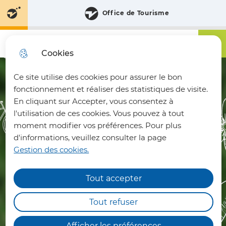
Aller
Aller au
Consulter
Office de Tourisme
Aller à la
au
contenu
le plan
recherche
menu
principal
du site
Menu principa
Menu
Communauté de Communes du Pays du Vermandois
Cookies
Ce site utilise des cookies pour assurer le bon
fermer 
fonctionnement et réaliser des statistiques de visite.
En cliquant sur Accepter, vous consentez à
l'utilisation de ces cookies. Vous pouvez à tout
moment modifier vos préférences. Pour plus
d'informations, veuillez consulter la page
Gestion des cookies.
Tout accepter
Horaires aménagés
déchèteries
Tout refuser
Les déchèteries intercommunales de Bohain-
Afficher les préférences