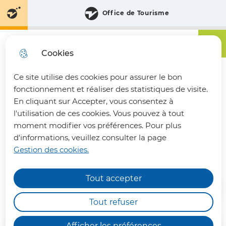
Aller
Aller au
Consulter
Office de Tourisme
Aller à la
au
contenu
le plan
recherche
menu
principal
du site
Menu principa
Menu
Communauté de Communes du Pays du Vermandois
Cookies
Ce site utilise des cookies pour assurer le bon
fermer 
fonctionnement et réaliser des statistiques de visite.
En cliquant sur Accepter, vous consentez à
l'utilisation de ces cookies. Vous pouvez à tout
Environnement et cadre de
moment modifier vos préférences. Pour plus
d'informations, veuillez consulter la page
vie
Gestion des cookies.
Tout accepter
INFOS PRATIQUES
Les déchèteries intercommunales de Bohain-
Tout refuser
en-Vermandois, Joncourt et Vermand,
fonctionneront en horaires aménagés : de
7h00
Afficher les préférences