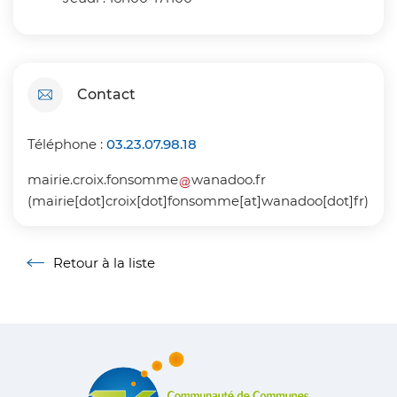
Contact
Téléphone :
03.23.07.98.18
mairie
.
croix
.
fonsomme
wanadoo
.
fr
(mairie[dot]croix[dot]fonsomme[at]wanadoo[dot]fr)
Retour à la liste
Retour à la liste