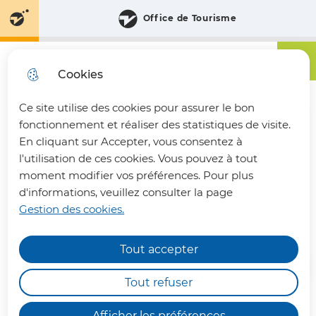
Aller
Aller au
Consulter
Office de Tourisme
Aller à la
au
contenu
le plan
recherche
menu
principal
du site
Menu principa
Menu
Communauté de Communes du Pays du Vermandois
Cookies
Ce site utilise des cookies pour assurer le bon
fermer 
fonctionnement et réaliser des statistiques de visite.
En cliquant sur Accepter, vous consentez à
l'utilisation de ces cookies. Vous pouvez à tout
CROIX-FONSOMME
moment modifier vos préférences. Pour plus
d'informations, veuillez consulter la page
Gestion des cookies.
Annuaire des communes
Tout accepter
INFOS PRATIQUES
Les déchèteries intercommunales de Bohain-
Tout refuser
en-Vermandois, Joncourt et Vermand,
fonctionneront en horaires aménagés : de
7h00
Afficher les préférences