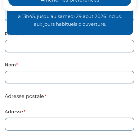
en-Vermandois, Joncourt et Vermand,
Civilité
fonctionneront en horaires aménagés : de 7h00
à 13h45, jusqu'au samedi 29 août 2026 inclus,
aux jours habituels d'ouverture.
Prénom
Nom
Adresse postale
Adresse