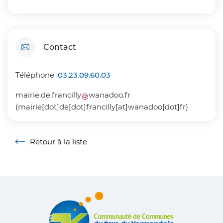
Contact
Téléphone :
03.23.09.60.03
mairie
.
de
.
francilly
wanadoo
.
fr
(mairie[dot]de[dot]francilly[at]wanadoo[dot]fr)
Retour à la liste
Retour à la liste