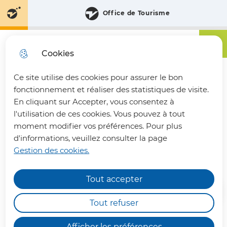
Aller
Aller au
Consulter
Office de Tourisme
Aller à la
au
contenu
le plan
recherche
menu
principal
du site
Menu principa
Menu
Communauté de Communes du Pays du Vermandois
Cookies
Ce site utilise des cookies pour assurer le bon
fermer 
fonctionnement et réaliser des statistiques de visite.
En cliquant sur Accepter, vous consentez à
l'utilisation de ces cookies. Vous pouvez à tout
FRANCILLY-SELENCY
moment modifier vos préférences. Pour plus
d'informations, veuillez consulter la page
Gestion des cookies.
Annuaire des communes
Tout accepter
INFOS PRATIQUES
Les déchèteries intercommunales de Bohain-
Tout refuser
en-Vermandois, Joncourt et Vermand,
fonctionneront en horaires aménagés : de
7h00
Afficher les préférences