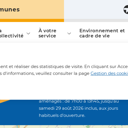
munes
ontenu principal
Consulter le plan du site
a
À votre
Environnement et
is
ollectivité
service
cadre de vie
Horaires aménagés
nt et réaliser des statistiques de visite. En cliquant sur Acce
déchèteries
d'informations, veuillez consulter la page
Gestion des cooki
Les déchèteries intercommunales de
Bohain-en-Vermandois, Joncourt et
Vermand, fonctionneront en horaires
aménagés : de 7h00 à 13h45, jusqu'au
samedi 29 août 2026 inclus, aux jours
habituels d'ouverture.