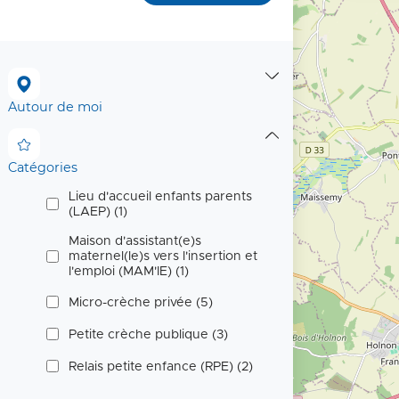
p
r
Catégories
Autour de moi
i
Autour de moi
n
c
Catégories
i
Lieu d'accueil enfants parents
(LAEP) (1)
p
Maison d'assistant(e)s
a
maternel(le)s vers l'insertion et
l'emploi (MAM'IE) (1)
l
Micro-crèche privée (5)
e
Petite crèche publique (3)
Relais petite enfance (RPE) (2)