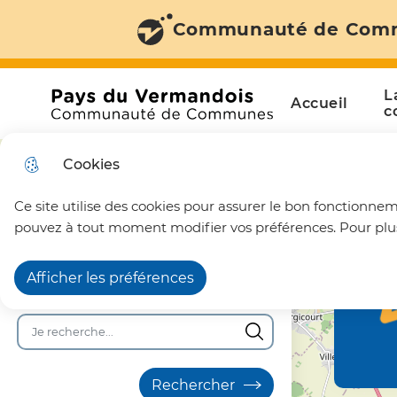
+
Communauté de Com
Aller au menu
Aller à la recherche
Aller au c
−
Menu principal
N
L
Accueil
a
Communauté de Communes du Pays du Vermando
c
v
Vue
Cookies
i
attachée
Ce site utilise des cookies pour assurer le bon fonctionneme
g
pouvez à tout moment modifier vos préférences. Pour plus 
a
Afficher les préférences
t
Recherche en texte intégral
i
o
n