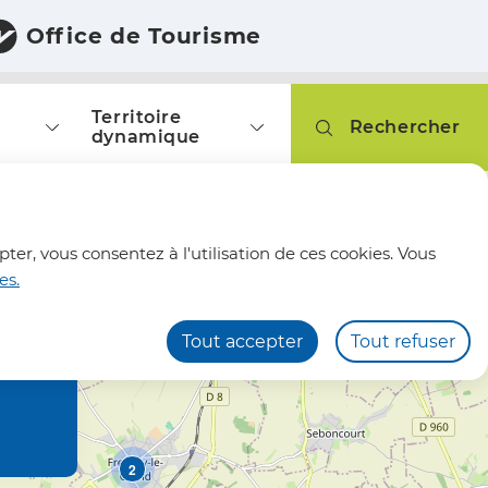
Office de Tourisme
Territoire
Rechercher
dynamique
fermer l'alerte
pter, vous consentez à l'utilisation de ces cookies. Vous
3
es.
Tout accepter
Tout refuser
2