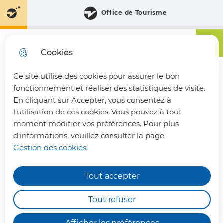
Aller
Aller au
Consulter
Office de Tourisme
Aller à la
au
contenu
le plan
recherche
menu
principal
du site
Menu principa
Menu
Communauté de Communes du Pays du Vermandois
Cookies
Ce site utilise des cookies pour assurer le bon
fermer 
fonctionnement et réaliser des statistiques de visite.
En cliquant sur Accepter, vous consentez à
l'utilisation de ces cookies. Vous pouvez à tout
Ateliers créatifs fête des
moment modifier vos préférences. Pour plus
d'informations, veuillez consulter la page
parents
Gestion des cookies.
Loisirs
Tout accepter
INFOS PRATIQUES
Les déchèteries intercommunales de Bohain-
Tout refuser
en-Vermandois, Joncourt et Vermand,
fonctionneront en horaires aménagés : de
7h00
Afficher les préférences