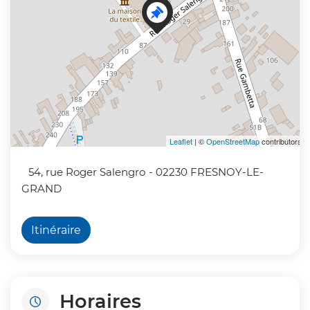
Leaflet
| ©
OpenStreetMap
contributors
54, rue Roger Salengro
- 02230 FRESNOY-LE-
GRAND
Itinéraire
Horaires