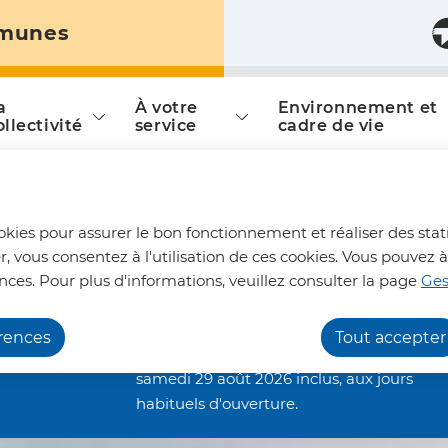
munes
ontenu principal
Consulter le plan du site
a
À votre
Environnement et
is
ollectivité
service
cadre de vie
Horaires aménagés
ookies pour assurer le bon fonctionnement et réaliser des stati
déchèteries
r, vous consentez à l'utilisation de ces cookies. Vous pouve
Les déchèteries intercommunales de
nces. Pour plus d'informations, veuillez consulter la page
Ges
Bohain-en-Vermandois, Joncourt et
Vermand, fonctionneront en horaires
érences
Tout accepter
aménagés : de 7h00 à 13h45, jusqu'au
samedi 29 août 2026 inclus, aux jours
habituels d'ouverture.