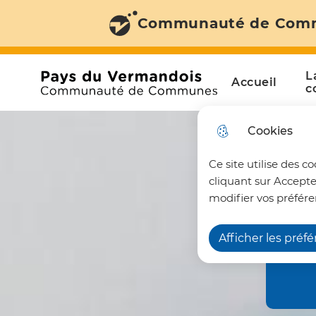
Communauté de Com
Aller au menu
Aller à la recherche
Aller au c
Menu principal
N
L
Accueil
a
Communauté de Communes du Pays du Vermando
c
v
Cookies
i
Ce site utilise des c
g
cliquant sur Accepte
a
modifier vos préfére
t
Afficher les préf
i
o
n