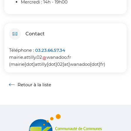
Mercredi : 14h - 19h00
Contact
Téléphone :
03.23.66.57.34
mairie
.
attilly
.
02
wanadoo
.
fr
(mairie[dot]attilly[dot]02[at]wanadoo[dot]fr)
Retour à la liste
Retour à la liste