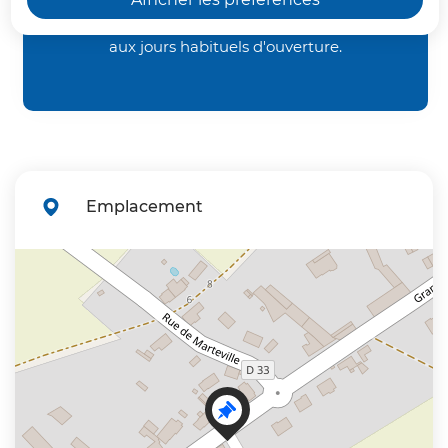
Maire
: Monsieur Patrice
à 13h45, jusqu'au samedi 29 août 2026 inclus
,
MIANNAY
aux jours habituels d'ouverture.
Population municipale au 1er
janvier 2026 (INSEE)
: 337
Déchèteries et Centre Aquatique du
Vermandois fermés le samedi 15 août 2026.
Emplacement
+
−