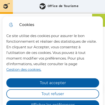
Aller
Aller au
Consulter
Office de Tourisme
Aller à la
au
contenu
le plan
recherche
menu
principal
du site
Menu principa
Menu
Communauté de Communes du Pays du Vermandois
Cookies
Ce site utilise des cookies pour assurer le bon
fermer 
fonctionnement et réaliser des statistiques de visite.
En cliquant sur Accepter, vous consentez à
l'utilisation de ces cookies. Vous pouvez à tout
ATTILLY
moment modifier vos préférences. Pour plus
d'informations, veuillez consulter la page
Gestion des cookies.
Annuaire des communes
Tout accepter
INFOS PRATIQUES
Les déchèteries intercommunales de Bohain-
Tout refuser
en-Vermandois, Joncourt et Vermand,
fonctionneront en horaires aménagés : de
7h00
Afficher les préférences