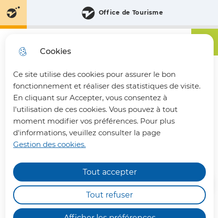
Aller
Aller au
Consulter
Office de Tourisme
Aller à la
au
contenu
le plan
recherche
menu
principal
du site
Menu principa
Menu
Communauté de Communes du Pays du Vermandois
Cookies
Ce site utilise des cookies pour assurer le bon
fermer 
fonctionnement et réaliser des statistiques de visite.
En cliquant sur Accepter, vous consentez à
l'utilisation de ces cookies. Vous pouvez à tout
GOUY
moment modifier vos préférences. Pour plus
d'informations, veuillez consulter la page
Gestion des cookies.
Annuaire des communes
Tout accepter
INFOS PRATIQUES
Les déchèteries intercommunales de Bohain-
Tout refuser
en-Vermandois, Joncourt et Vermand,
fonctionneront en horaires aménagés : de
7h00
Afficher les préférences