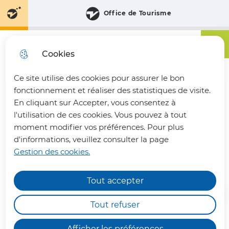
Aller
Aller au
Consulter
Office de Tourisme
Aller à la
au
contenu
le plan
recherche
menu
principal
du site
Menu principa
Menu
Communauté de Communes du Pays du Vermandois
Cookies
Ce site utilise des cookies pour assurer le bon
fermer 
fonctionnement et réaliser des statistiques de visite.
En cliquant sur Accepter, vous consentez à
l'utilisation de ces cookies. Vous pouvez à tout
HOLNON
moment modifier vos préférences. Pour plus
d'informations, veuillez consulter la page
Gestion des cookies.
Annuaire des communes
Tout accepter
INFOS PRATIQUES
Les déchèteries intercommunales de Bohain-
Tout refuser
en-Vermandois, Joncourt et Vermand,
fonctionneront en horaires aménagés : de
7h00
Afficher les préférences