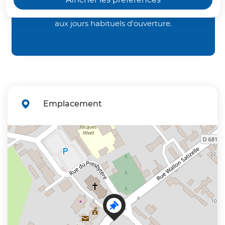
Maire
: Monsieur Florent
à 13h45, jusqu'au samedi 29 août 2026 inclus
,
RISBOURG
aux jours habituels d'ouverture.
Population municipale au 1er
janvier 2026 (INSEE)
: 1 343
Déchèteries et Centre Aquatique du
Vermandois fermés le samedi 15 août 2026.
Emplacement
+
−